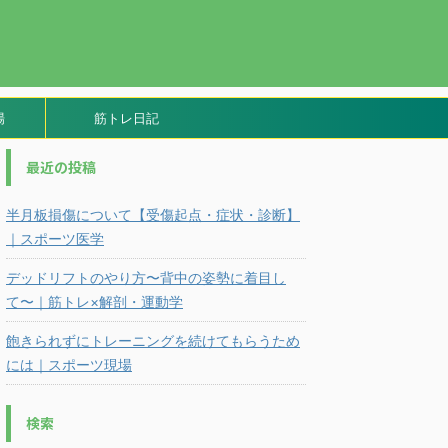
場
筋トレ日記
最近の投稿
半月板損傷について【受傷起点・症状・診断】
｜スポーツ医学
デッドリフトのやり方〜背中の姿勢に着目し
て〜｜筋トレ×解剖・運動学
飽きられずにトレーニングを続けてもらうため
には｜スポーツ現場
検索