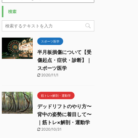
検索
スポーツ医学
半月板損傷について【受
傷起点・症状・診断】｜
スポーツ医学
2020/11/1
筋トレ×解剖・運動学
デッドリフトのやり方〜
背中の姿勢に着目して〜
｜筋トレ×解剖・運動学
2020/10/31