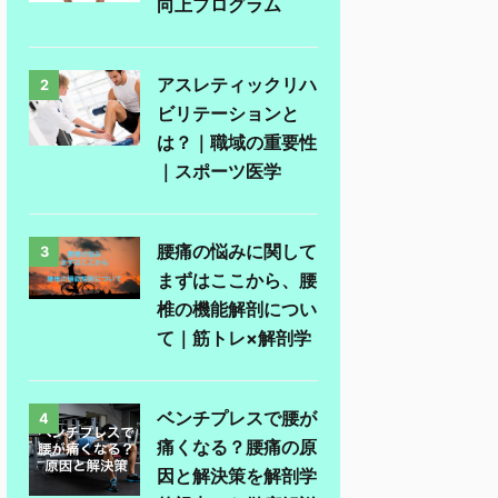
向上プログラム
アスレティックリハ
2
ビリテーションと
は？｜職域の重要性
｜スポーツ医学
腰痛の悩みに関して
3
まずはここから、腰
椎の機能解剖につい
て｜筋トレ×解剖学
ベンチプレスで腰が
4
痛くなる？腰痛の原
因と解決策を解剖学