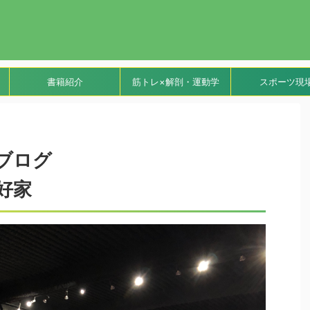
書籍紹介
筋トレ×解剖・運動学
スポーツ現
士ふじけんブログ
好家